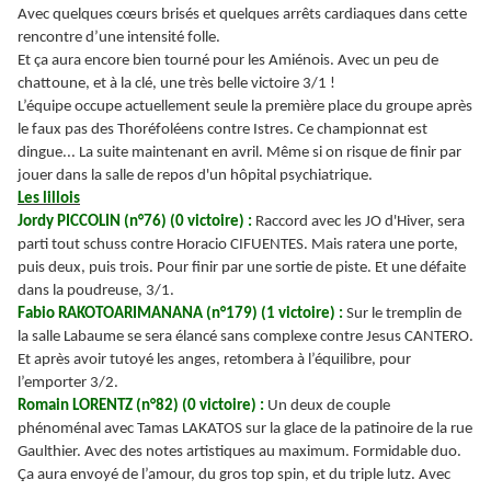
Avec quelques cœurs brisés et quelques arrêts cardiaques dans cette
rencontre d’une intensité folle.
Et ça aura encore bien tourné pour les Amiénois. Avec un peu de
chattoune, et à la clé, une très belle victoire 3/1 !
L’équipe occupe actuellement seule la première place du groupe après
le faux pas des Thoréfoléens contre Istres. Ce championnat est
dingue... La suite maintenant en avril. Même si on risque de finir par
jouer dans la salle de repos d'un hôpital psychiatrique.
Les lillois
Jordy PICCOLIN (n°76) (0 victoire) :
Raccord avec les JO d'Hiver, sera
parti tout schuss contre Horacio CIFUENTES. Mais ratera une porte,
puis deux, puis trois. Pour finir par une sortie de piste. Et une défaite
dans la poudreuse, 3/1.
Fabio RAKOTOARIMANANA (n°179) (1 victoire) :
Sur le tremplin de
la salle Labaume se sera élancé sans complexe contre Jesus CANTERO.
Et après avoir tutoyé les anges, retombera à l’équilibre, pour
l’emporter 3/2.
Romain LORENTZ (n°82) (0 victoire) :
Un deux de couple
phénoménal avec Tamas LAKATOS sur la glace de la patinoire de la rue
Gaulthier. Avec des notes artistiques au maximum. Formidable duo.
Ça aura envoyé de l’amour, du gros top spin, et du triple lutz. Avec