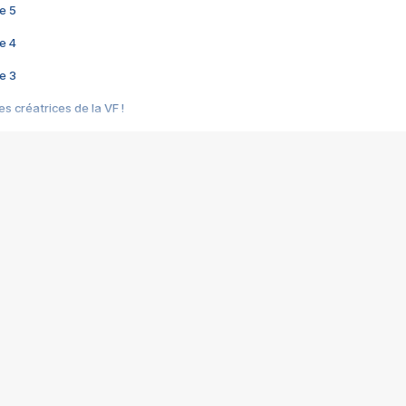
e 5
e 4
e 3
s créatrices de la VF !
e 2
e 1
e Mektoub My Love arrive enfin ! Rencontre avec Shaïn Boumedine et Sal
i : après Toni en famille
elle réalise le bouleversant Dites lui que je l'aime
ais ! Rencontre autour de Vie privée de Rebecca Zlotowski
 de Marguerite, Grave... Rencontre avec Ella Rumpf
 Les Rêveurs, un film intime sur la santé mentale
a avec un film sur le mouvement des Gilets jaunes