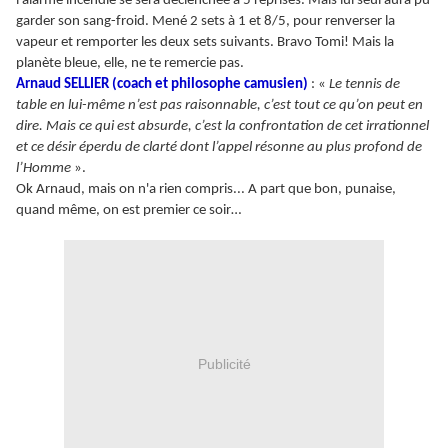
l’alarme incendie se sera déclenchée à 5 reprises. Mais lui seul aura pu
garder son sang-froid. Mené 2 sets à 1 et 8/5, pour renverser la
vapeur et remporter les deux sets suivants. Bravo Tomi! Mais la
planète bleue, elle, ne te remercie pas.
Arnaud SELLIER (coach et philosophe camusien)
: «
Le tennis de
table en lui-même n’est pas raisonnable, c’est tout ce qu’on peut en
dire. Mais ce qui est absurde, c’est la confrontation de cet irrationnel
et ce désir éperdu de clarté dont l’appel résonne au plus profond de
l’Homme
».
Ok Arnaud, mais on n'a rien compris... A part que bon, punaise,
quand même, on est premier ce soir…
Publicité