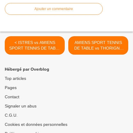
Ajouter un commentaire
< ISTRES vs AMIENS
AMIENS SPORT TENNIS
SPORT TENNIS DE TABLE
DE TABLE vs THORIGNE
(1/3), proB, J11 de la saison
FOUILLARD (2/3). J14 de
2021/2022
la saison 2021/2022 du
championnat de proB >
Hébergé par Overblog
Top articles
Pages
Contact
Signaler un abus
C.G.U.
Cookies et données personnelles