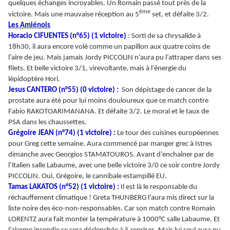
quelques échanges incroyables. Un Romain passé tout près de la
ème
victoire. Mais une mauvaise réception au 5
set, et défaite 3/2.
Les Amiénois
Horacio CIFUENTES (n°65) (1 victoire)
: Sorti de sa chrysalide à
18h30, il aura encore volé comme un papillon aux quatre coins de
l’aire de jeu. Mais jamais Jordy PICCOLIN n’aura pu l’attraper dans ses
filets. Et belle victoire 3/1, virevoltante, mais à l’énergie du
lépidoptère Hori.
Jesus CANTERO (n°55) (0 victoire) :
Son dépistage de cancer de la
prostate aura été pour lui moins douloureux que ce match contre
Fabio RAKOTOARIMANANA. Et défaite 3/2. Le moral et le taux de
PSA dans les chaussettes.
Grégoire JEAN (n°74) (1 victoire) :
Le tour des cuisines européennes
pour Greg cette semaine. Aura commencé par manger grec à Istres
dimanche avec Georgios STAMATOUROS. Avant d’enchaîner par de
l’italien salle Labaume, avec une belle victoire 3/0 ce soir contre Jordy
PICCOLIN. Oui, Grégoire, le cannibale estampillé EU.
Tamas LAKATOS (n°52) (1 victoire) :
Il est là le responsable du
réchauffement climatique ! Greta THUNBERG l’aura mis direct sur la
liste noire des éco-non-responsables. Car son match contre Romain
LORENTZ aura fait monter la température à 1000°C salle Labaume. Et