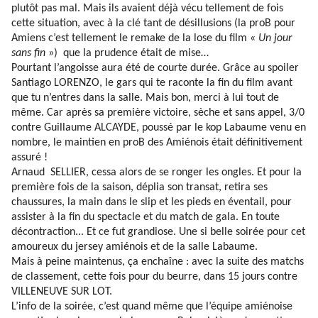
plutôt pas mal. Mais ils avaient déjà vécu tellement de fois
cette situation, avec à la clé tant de désillusions (la proB pour
Amiens c’est tellement le remake de la lose du film «
Un jour
sans fin
») que la prudence était de mise…
Pourtant l’angoisse aura été de courte durée. Grâce au spoiler
Santiago LORENZO, le gars qui te raconte la fin du film avant
que tu n’entres dans la salle. Mais bon, merci à lui tout de
même. Car après sa première victoire, sèche et sans appel, 3/0
contre Guillaume ALCAYDE, poussé par le kop Labaume venu en
nombre, le maintien en proB des Amiénois était définitivement
assuré !
Arnaud SELLIER, cessa alors de se ronger les ongles. Et pour la
première fois de la saison, déplia son transat, retira ses
chaussures, la main dans le slip et les pieds en éventail, pour
assister à la fin du spectacle et du match de gala. En toute
décontraction... Et ce fut grandiose. Une si belle soirée pour cet
amoureux du jersey amiénois et de la salle Labaume.
Mais à peine maintenus, ça enchaîne : avec la suite des matchs
de classement, cette fois pour du beurre, dans 15 jours contre
VILLENEUVE SUR LOT.
L’info de la soirée, c’est quand même que l’équipe amiénoise