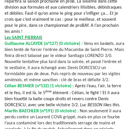
repartira la saison prochaine en proB. La sixième dans cette
division aux formules et aux calendriers illisibles, débistraques
et débiles. Faut-il qu’on aime le ping pour s’infliger ça... Et je
crois que c’est vraiment le cas : pour le meilleur, et souvent
pour le pire, dans ce championnat de proBAY.
A l’an prochain
les amis !
Les SAINT PIERRAIS
Guillaume ALCAYDE (n°127) (0 victoire) :
Venu en baskets, aura
bien tenté de forcer l’entrée du Macumba de Saint Pierre. Mais
finira direct tabassé par le videur Santiago LORENZO 3/0.
Nouvelle tentative plus tard dans la soirée, et passé l’entrée et
le vestiaire, il aura échangé avec Denis DORCESCU un
formidable pas de deux. Puis repris de nouveau par les vigiles
amiénois, et même sanction : clé de bras et défaite 3/2.
Célian BESNIER (n°132) (1 victoire)
: Après l’eau, l’air, la terre
ème
et le feu, il est là, le 5
élément : Célian, le fight ! Et il aura
bien fouetté la balle coups droits et revers contre Denis
DORCESCU, avec une belle victoire 3/2.
Luc BESSON likes this.
Martin BAECHLER (n°191) (0 victoire) :
Non seulement il aura
perdu contre un Laurent COVA grippé, mais en plus ce fourbe
l’aura contaminé lors des traditionnels serrage de mains et