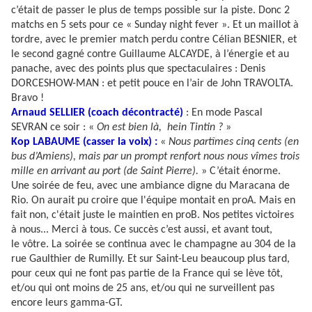
c’était de passer le plus de temps possible sur la piste. Donc 2
matchs en 5 sets pour ce « Sunday night fever ». Et un maillot à
tordre, avec le premier match perdu contre Célian BESNIER, et
le second gagné contre Guillaume ALCAYDE, à l’énergie et au
panache, avec des points plus que spectaculaires : Denis
DORCESHOW-MAN : et petit pouce en l’air de John TRAVOLTA.
Bravo !
Arnaud SELLIER (coach décontracté)
: En mode Pascal
SEVRAN ce soir : «
On est bien là, hein Tintin ?
»
Kop LABAUME (casser la voix) :
«
Nous partîmes cinq cents (en
bus d’Amiens), mais par un prompt renfort nous nous vîmes trois
mille en arrivant au port (de Saint Pierre).
» C’était énorme.
Une soirée de feu, avec une ambiance digne du Maracana de
Rio. On aurait pu croire que l'équipe montait en proA. Mais en
fait non, c'était juste le maintien en proB. Nos petites victoires
à nous... Merci à tous. Ce succès c’est aussi, et avant tout,
le vôtre. La soirée se continua avec le champagne au 304 de la
rue Gaulthier de Rumilly. Et sur Saint-Leu beaucoup plus tard,
pour ceux qui ne font pas partie de la France qui se lève tôt,
et/ou qui ont moins de 25 ans, et/ou qui ne surveillent pas
encore leurs gamma-GT.