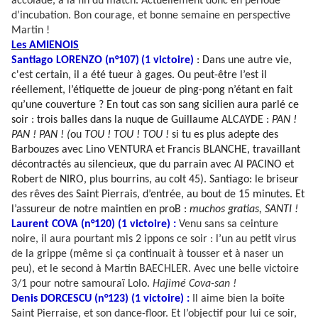
accolade, à la fin du match. Actuellement donc en période
d’incubation. Bon courage, et bonne semaine en perspective
Martin !
Les AMIENOIS
Santiago LORENZO (n°107)
(1 victoire)
: Dans une autre vie,
c'est certain, il a été tueur à gages. Ou peut-être l’est il
réellement, l’étiquette de joueur de ping-pong n’étant en fait
qu’une couverture ? En tout cas son sang sicilien aura parlé ce
soir : trois balles dans la nuque de Guillaume ALCAYDE :
PAN !
PAN ! PAN ! (
ou
TOU ! TOU ! TOU !
si tu es plus adepte des
Barbouzes avec Lino VENTURA et Francis BLANCHE, travaillant
décontractés au silencieux, que du parrain avec Al PACINO et
Robert de NIRO, plus bourrins, au colt 45). Santiago: le briseur
des rêves des Saint Pierrais, d’entrée, au bout de 15 minutes. Et
l’assureur de notre maintien en proB :
muchos gratias, SANTI !
Laurent COVA (n°120) (1 victoire) :
Venu sans sa ceinture
noire, il aura pourtant mis 2 ippons ce soir : l’un au petit virus
de la grippe (même si ça continuait à tousser et à naser un
peu), et le second à Martin BAECHLER. Avec une belle victoire
3/1 pour notre samouraï Lolo.
Hajimé Cova-san !
Denis DORCESCU (n°123) (1 victoire) :
Il aime bien la boîte
Saint Pierraise, et son dance-floor. Et l’objectif pour lui ce soir,