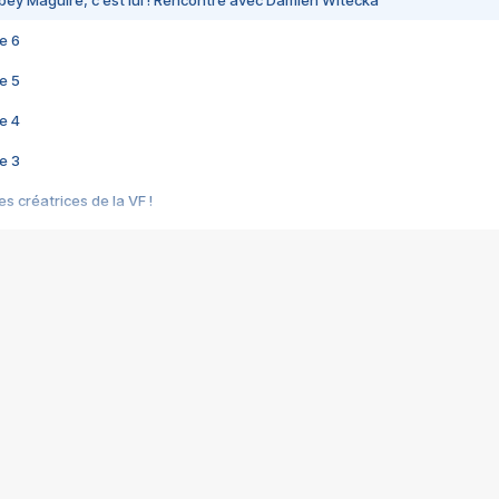
bey Maguire, c'est lui ! Rencontre avec Damien Witecka
e 6
e 5
e 4
e 3
s créatrices de la VF !
e 2
e 1
e Mektoub My Love arrive enfin ! Rencontre avec Shaïn Boumedine et Sal
i : après Toni en famille
elle réalise le bouleversant Dites lui que je l'aime
ais ! Rencontre autour de Vie privée de Rebecca Zlotowski
 de Marguerite, Grave... Rencontre avec Ella Rumpf