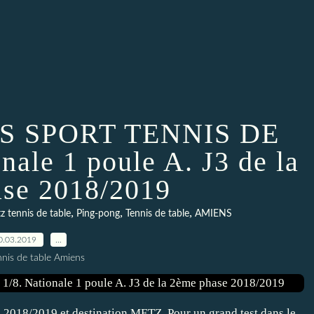
S SPORT TENNIS DE
nale 1 poule A. J3 de la
se 2018/2019
,
,
,
z tennis de table
Ping-pong
Tennis de table
AMIENS
0.03.2019
…
nnis de table Amiens
 2018/2019 et destination METZ. Pour un grand test dans le