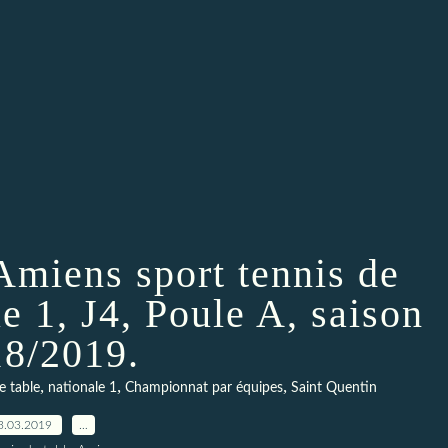
Amiens sport tennis de
le 1, J4, Poule A, saison
8/2019.
,
,
,
e table
nationale 1
Championnat par équipes
Saint Quentin
3.03.2019
…