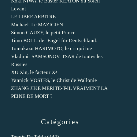
Koki NIWA, le Buster KEATON du Soleil
Levant
LE LIBRE ARBITRE
Michael. Le MAZICIEN
Simon GAUZY, le petit Prince
Timo BOLL: der Engel für Deutschland.
Tomokazu HARIMOTO, le cri qui tue
Vladimir SAMSONOV. TSAR de toutes les
Russies
XU Xin, le facteur X²
Yannick VOSTES, le Christ de Wallonie
ZHANG JIKE MERITE-T-IL VRAIMENT LA
PEINE DE MORT ?
Catégories
Tennis De Table
(443)