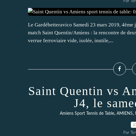
Par Te
Le Gardébetteravico Samedi 23 mars 2019, 4ème j
match Saint Quentin/Amiens : la rencontre de deux
verrue ferroviaire vide, isolée, inutile,...
Saint Quentin vs Am
J4, le sam
,
,
Amiens Sport Tennis de Table
AMIENS
2
Par Te