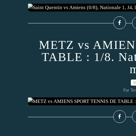
METZ vs AMIEN
TABLE : 1/8. Nati
m
1
Par Te