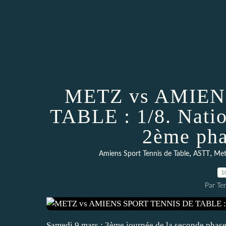
METZ vs AMIEN
TABLE : 1/8. Natio
2ème pha
,
,
Amiens Sport Tennis de Table
ASTT
Met
1
Par Te
Samedi 9 mars : 3ème journée de la seconde phase