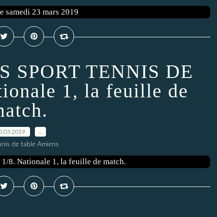
S SPORT TENNIS DE
onale 1, la feuille de
atch.
0.03.2019
…
nnis de table Amiens