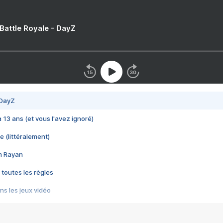
 Battle Royale - DayZ
 DayZ
 a 13 ans (et vous l'avez ignoré)
e (littéralement)
im Rayan
 toutes les règles
s les jeux vidéo
us choquant de Rockstar ? - Le scandale BULLY